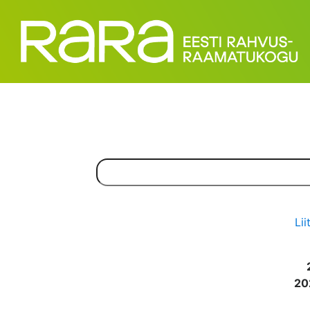
Lii
20