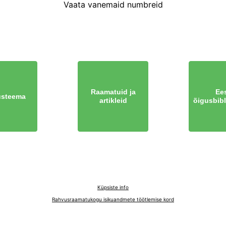
Vaata vanemaid numbreid
Raamatuid ja
Ees
steema
artikleid
õigusbibl
Küpsiste info
Rahvusraamatukogu isikuandmete töötlemise kord