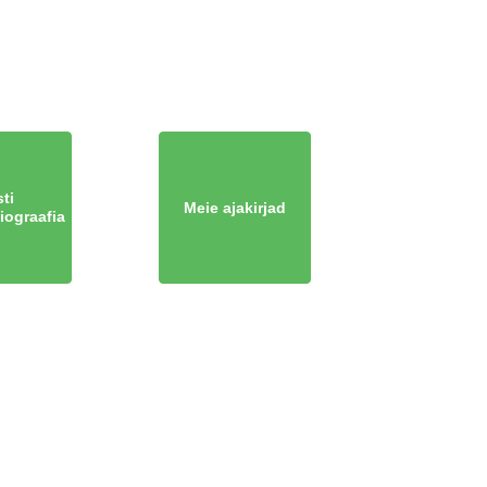
ti
Meie ajakirjad
iograafia