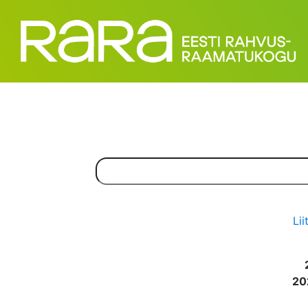
Lii
20