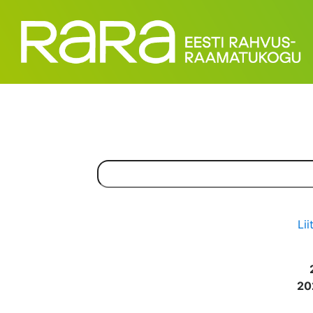
Lii
20