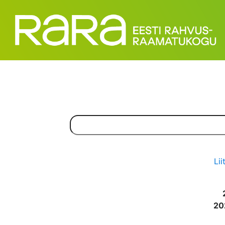
Lii
20