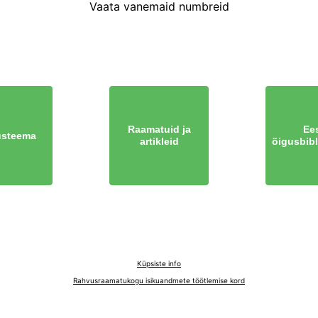
Vaata vanemaid numbreid
Raamatuid ja
Ees
steema
artikleid
õigusbibl
Küpsiste info
Rahvusraamatukogu isikuandmete töötlemise kord