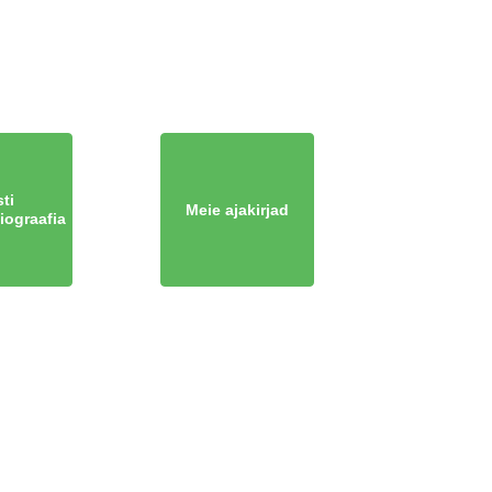
ti
Meie ajakirjad
iograafia