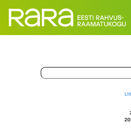
Lii
20