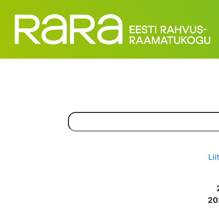
Lii
20