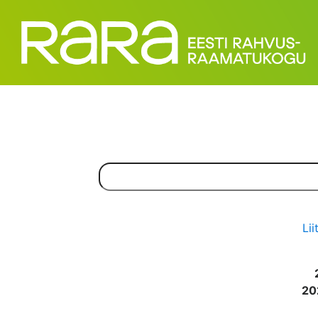
Lii
20