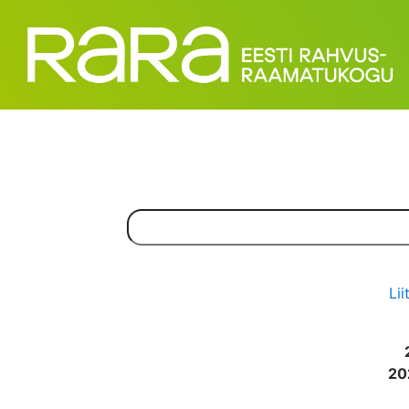
Lii
20