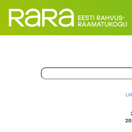
Lii
20