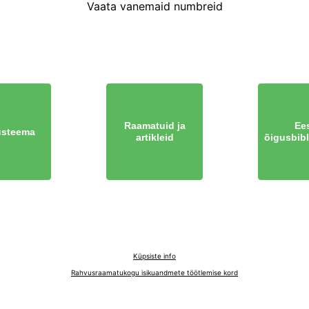
Vaata vanemaid numbreid
Raamatuid ja
Ees
steema
artikleid
õigusbibl
Küpsiste info
Rahvusraamatukogu isikuandmete töötlemise kord