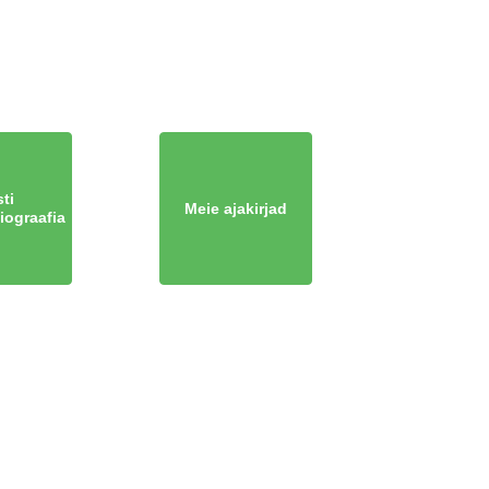
ti
Meie ajakirjad
iograafia