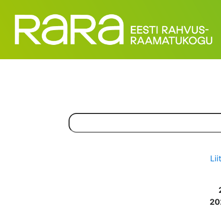
Lii
20