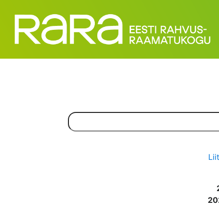
Lii
20