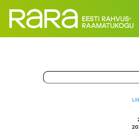
Lii
20