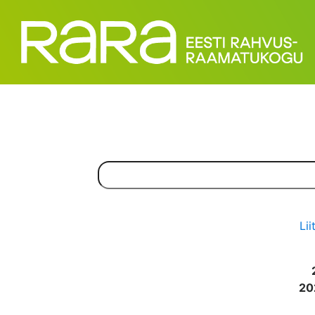
Lii
20