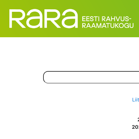
Lii
20