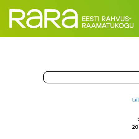
Lii
20