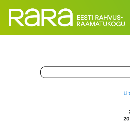
Lii
20