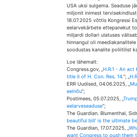
USA uksi sulgema. Seaduse jär
miljonit inimest tervisekindlus
18.07.2025 võttis Kongressi E
eelarvekärbete ettepanekut to
miljardi dollari ulatuses välisa
hinnangul oli meediakanalitel
soodustas kanalite poliitilist ka
Loe lähemalt:
Congress.gov, „
H.R.1 - An act 
title II of H. Con. Res. 14.
“; „
H.R
ERR Uudised, 04.06.2025, „
Mu
eelnõu
“;
Postimees, 05.07.2025, „
Trump 
eelarveseaduse
“;
The Guardian. Blumenthal, Sidn
beautiful bill’ is the ultimate 
The Guardian, 17.07.2025, „
Wha
want Congress to push them 