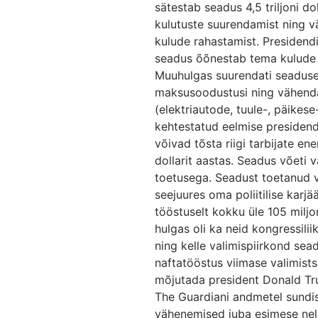
sätestab seadus 4,5 triljoni do
kulutuste suurendamist ning vä
kulude rahastamist. Presidendi
seadus õõnestab tema kulude 
Muuhulgas suurendati seaduseg
maksusoodustusi ning vähendat
(elektriautode, tuule-, päikes
kehtestatud eelmise presidend
võivad tõsta riigi tarbijate e
dollarit aastas. Seadus võeti 
toetusega. Seadust toetanud v
seejuures oma poliitilise karjä
tööstuselt kokku üle 105 miljo
hulgas oli ka neid kongressili
ning kelle valimispiirkond sea
naftatööstus viimase valimistsü
mõjutada president Donald Trum
The Guardiani andmetel sundi
vähenemised juba esimese nelj