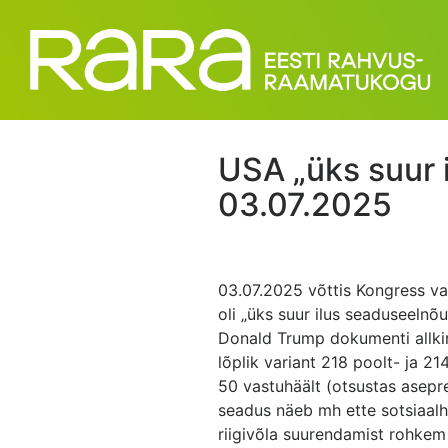
USA „üks suur 
03.07.2025
03.07.2025 võttis Kongress vas
oli „üks suur ilus seaduseelnõu
Donald Trump dokumenti allkir
lõplik variant 218 poolt- ja 21
50 vastuhäält (otsustas asepres
seadus näeb mh ette sotsiaal
riigivõla suurendamist rohkem k