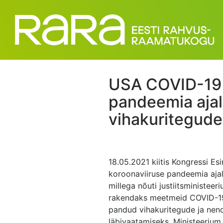
USA COVID-19 
pandeemia aja
vihakuritegude
18.05.2021 kiitis Kongressi E
koroonaviiruse pandeemia aja
millega nõuti justiitsministeer
rakendaks meetmeid COVID-19
pandud vihakuritegude ja nen
läbivaatamiseks. Ministeerium 