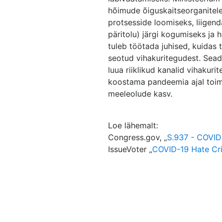
hõimude õiguskaitseorganitele
protsesside loomiseks, liigend
päritolu) järgi kogumiseks ja 
tuleb töötada juhised, kuidas
seotud vihakuritegudest. Seadu
luua riiklikud kanalid vihakur
koostama pandeemia ajal toim
meeleolude kasv.
Loe lähemalt:
Congress.gov, „
S.937 - COVID
IssueVoter „
COVID-19 Hate Cri