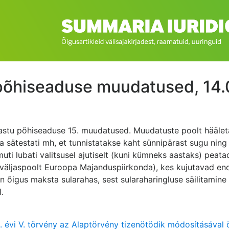
põhiseaduse muudatused, 14
astu põhiseaduse 15. muudatused. Muudatuste poolt hääleta
 sätestati mh, et tunnistatakse kaht sünnipärast sugu ning 
muti lubati valitsusel ajutiselt (kuni kümneks aastaks) pea
(väljaspoolt Euroopa Majanduspiirkonda), kes kujutavad endas
 on õigus maksta sularahas, sest sularaharingluse säilitami
.
 évi V. törvény az Alaptörvény tizenötödik módosításával