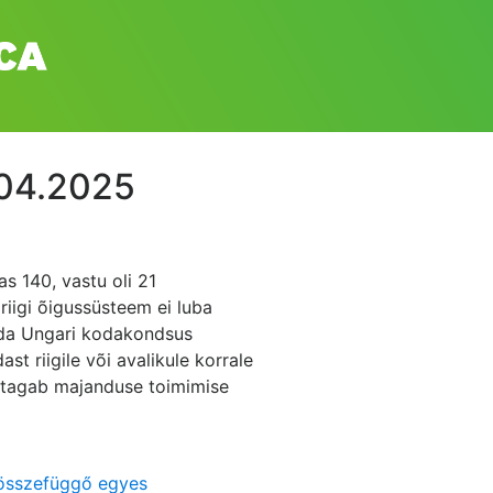
.04.2025
s 140, vastu oli 21
riigi õigussüsteem ei luba
tada Ungari kodakondsus
t riigile või avalikule korrale
ne tagab majanduse toimimise
 összefüggő egyes