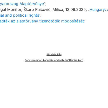
yarország Alaptörvénye
“;
gal Monitor, Škaro Raičević, Milica, 12.08.2025, „
Hungary: 
 and political rights
“;
adták az alaptörvény tizenötödik módosítását
“
Küpsiste info
Rahvusraamatukogu isikuandmete töötlemise kord