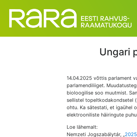
Ungari 
14.04.2025 võttis parlament v
parlamendiliiget. Muudatustega
bioloogilise soo muutmist. Sa
sellistel topeltkodakondsetel 
ohtu. Ka sätestati, et igaühel
elektrooniliste häiringute puhul
Loe lähemalt:
Nemzeti Jogszabálytár, „
2025.