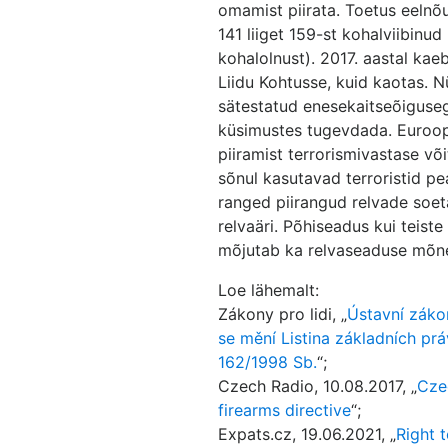
omamist piirata. Toetus eelnõu
141 liiget 159-st kohalviibinud
kohalolnust). 2017. aastal kae
Liidu Kohtusse, kuid kaotas. 
sätestatud enesekaitseõiguse
küsimustes tugevdada. Euroo
piiramist terrorismivastase v
sõnul kasutavad terroristid pe
ranged piirangud relvade soe
relvaäri. Põhiseadus kui teist
mõjutab ka relvaseaduse mõne
Loe lähemalt:
Zákony pro lidi, „
Ústavní záko
se mění Listina základních pr
162/1998 Sb.
“;
Czech Radio, 10.08.2017, „
Cze
firearms directive
“;
Expats.cz, 19.06.2021, „
Right 