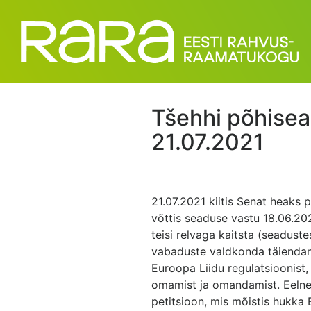
Tšehhi põhise
21.07.2021
21.07.2021 kiitis Senat heak
võttis seaduse vastu 18.06.202
teisi relvaga kaitsta (seaduste
vabaduste valdkonda täiendanu
Euroopa Liidu regulatsioonist, 
omamist ja omandamist. Eelnev
petitsioon, mis mõistis hukka 