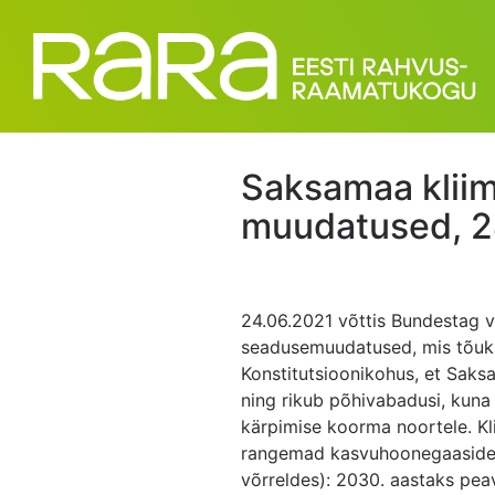
Saksamaa klii
muudatused, 2
24.06.2021 võttis Bundestag v
seadusemuudatused, mis tõukusi
Konstitutsioonikohus, et Sak
ning rikub põhivabadusi, kun
kärpimise koorma noortele. K
rangemad kasvuhoonegaaside 
võrreldes): 2030. aastaks pe