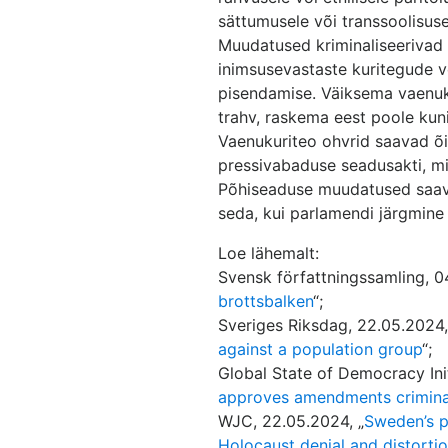
sättumusele või transsoolisuse
Muudatused kriminaliseerivad s
inimsusevastaste kuritegude v
pisendamise. Väiksema vaenuk
trahv, raskema eest poole kuni
Vaenukuriteo ohvrid saavad õi
pressivabaduse seadusakti, mi
Põhiseaduse muudatused saava
seda, kui parlamendi järgmine
Loe lähemalt:
Svensk författningssamling, 0
brottsbalken
“;
Sveriges Riksdag, 22.05.2024,
against a population group
“;
Global State of Democracy Init
approves amendments criminal
WJC, 22.05.2024, „
Sweden’s p
Holocaust denial and distorti