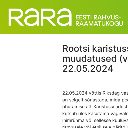
Rootsi karistu
muudatused (v
22.05.2024
22.05.2024 võttis Riksdag va
on selgelt sõnastada, mida pee
õhutamise all. Karistusseadust
kutsub üles kasutama vägivald
inimrühma või sellesse kuuluva 
rahvusele või etnilisele pärito