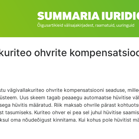
akuriteo ohvrite kompensatsio
stu vägivallakuriteo ohvrite kompensatsiooni seaduse, mille
üsteem. Uus skeem tagab peaaegu automaatse hüvitise väl
usega hüvitis määratud. Riik maksab ohvrile pärast kohtuotsus
st tasumiseks. Kuriteo ohver ei pea sel juhul hüvitise saami
oksul oma nõudeõigust kinnitama. Kui kohus pole hüvitist m