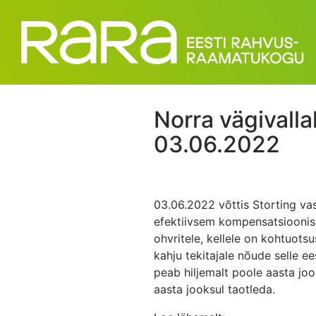
Norra vägivall
03.06.2022
03.06.2022 võttis Storting va
efektiivsem kompensatsioonis
ohvritele, kellele on kohtuots
kahju tekitajale nõude selle ee
peab hiljemalt poole aasta jo
aasta jooksul taotleda.