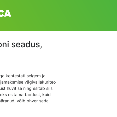
oni seadus,
ga kehtestati selgem ja
jamaksmise vägivallakuriteo
t hüvitise ning esitab siis
seks esitama taotlust, kuid
ääranud, võib ohver seda