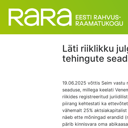
Läti riiklikku 
tehingute sead
19.06.2025 võttis Seim vastu r
seaduse, millega keelati Vene
riikides registreeritud juriidili
piirang kehtestati ka ettevõt
vähemalt 25% aktsiakapitalist
näeb ette mõningad erandid (
pärib kinnisvara oma abikaasalt