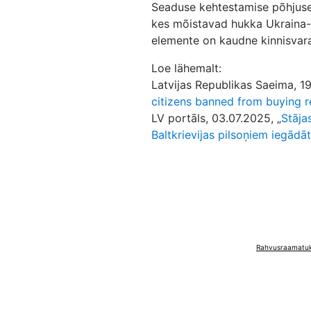
Seaduse kehtestamise põhjuse
kes mõistavad hukka Ukraina-va
elemente on kaudne kinnisvara
Loe lähemalt:
Latvijas Republikas Saeima, 19
citizens banned from buying re
LV portāls, 03.07.2025, „
Stāja
Baltkrievijas pilsoņiem iegād
Rahvusraamatuko