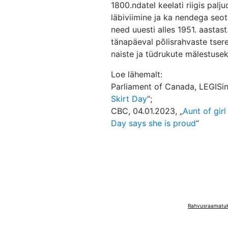
1800.ndatel keelati riigis pal
läbiviimine ja ka nendega seo
need uuesti alles 1951. aastast
tänapäeval põlisrahvaste tser
naiste ja tüdrukute mälestusek
Loe lähemalt:
Parliament of Canada, LEGISin
Skirt Day
“;
CBC, 04.01.2023, „
Aunt of girl
Day says she is proud
“
Rahvusraamatuko