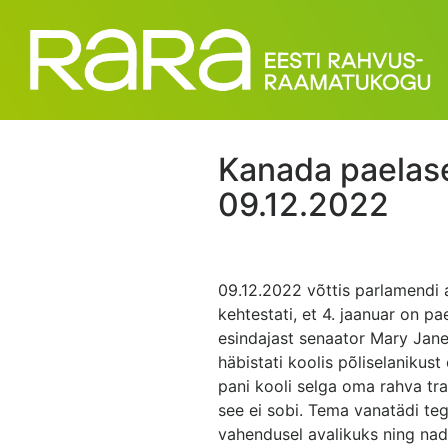
Kanada paelase
09.12.2022
09.12.2022 võttis parlamendi
kehtestati, et 4. jaanuar on p
esindajast senaator Mary Jane
häbistati koolis põliselanikust
pani kooli selga oma rahva tradi
see ei sobi. Tema vanatädi teg
vahendusel avalikuks ning nad 