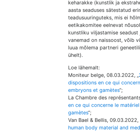
keharakke (kunstlik ja ekstrah
aasta seaduses sätestatud eri
teadusuuringuteks, mis ei hõl
eetikakomitee eelnevat nõusol
kunstliku viljastamise seadust
vanemad on naissoost, võib võ
luua mõlema partneri geneetil
ühelt).
Loe lähemalt:
Moniteur belge, 08.03.2022, „
dispositions en ce qui concern
embryons et gamètes
“;
La Chambre des représentants
en ce qui concerne le matérie
gamètes
“;
Van Bael & Bellis, 09.03.2022, 
human body material and medi