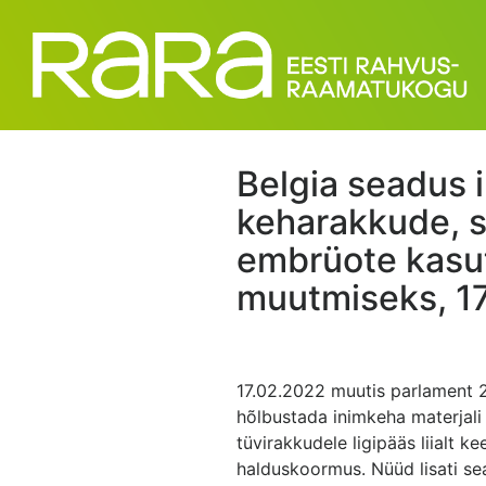
Belgia seadus 
keharakkude, 
embrüote kasu
muutmiseks, 1
17.02.2022 muutis parlament 
hõlbustada inimkeha materjali
tüvirakkudele ligipääs liialt ke
halduskoormus. Nüüd lisati se