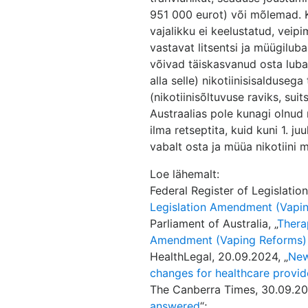
951 000 eurot) või mõlemad. K
vajalikku ei keelustatud, vei
vastavat litsentsi ja müügilu
võivad täiskasvanud osta lub
alla selle) nikotiinisisaldusega
(nikotiinisõltuvuse raviks, sui
Austraalias pole kunagi olnud 
ilma retseptita, kuid kuni 1. j
vabalt osta ja müüa nikotiini m
Loe lähemalt:
Federal Register of Legislation,
Legislation Amendment (Vapi
Parliament of Australia, „
Thera
Amendment (Vaping Reforms) 
HealthLegal, 20.09.2024, „
New
changes for healthcare provid
The Canberra Times, 30.09.20
answered
“;