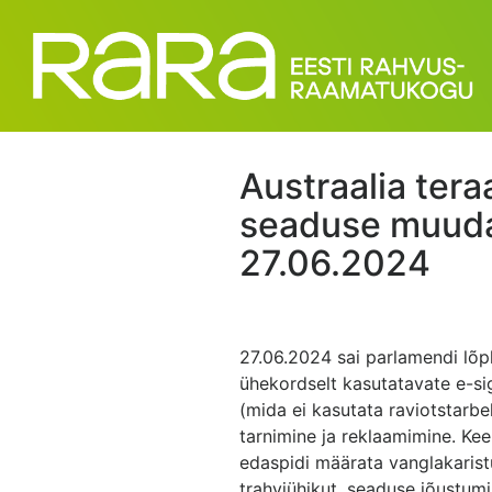
Austraalia tera
seaduse muuda
27.06.2024
27.06.2024 sai parlamendi lõpl
ühekordselt kasutatavate e-si
(mida ei kasutata raviotstarb
tarnimine ja reklaamimine. Ke
edaspidi määrata vanglakaristu
trahviühikut, seaduse jõustumis