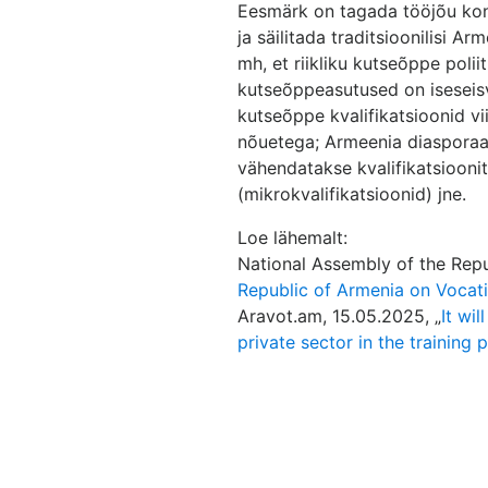
Eesmärk on tagada tööjõu ko
ja säilitada traditsioonilisi A
mh, et riikliku kutseõppe poli
kutseõppeasutused on iseseisv
kutseõppe kvalifikatsioonid v
nõuetega; Armeenia diasporaa
vähendatakse kvalifikatsiooni
(mikrokvalifikatsioonid) jne.
Loe lähemalt:
National Assembly of the Repu
Republic of Armenia on Vocati
Aravot.am, 15.05.2025, „
It wil
private sector in the training