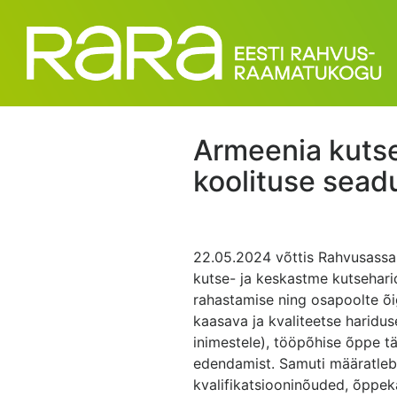
Armeenia kutse
koolituse sead
22.05.2024 võttis Rahvusassa
kutse- ja keskastme kutsehari
rahastamise ning osapoolte õ
kaasava ja kvaliteetse haridu
inimestele), tööpõhise õppe t
edendamist. Samuti määratleb 
kvalifikatsiooninõuded, õppek