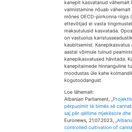
kanepit kasvatanud vähemalt k
valmistamine nõuab vähemalt 
mõnes OECD-piirkonna riigis (
ettevõtjad ei vasta tingimuste
maksutulusid kasvatada. Oposi
on vastuolus karistusseadust
kaubitsemist. Kanepikasvatus o
aastal võimule tulnud peaminis
kanepikasvatused hävitada. Ka
kanepitaimede hinnanguline tur
moodustas üle kahe kolmandi
kogutoodangust.
Loe lähemalt:
Albanian Parliament, „
Projektli
përpunimit të bimës së cannab
saj për qëllime mjekësore dhe 
Euronews, 21.07.2023, „
Albania
controlled cultivation of cann