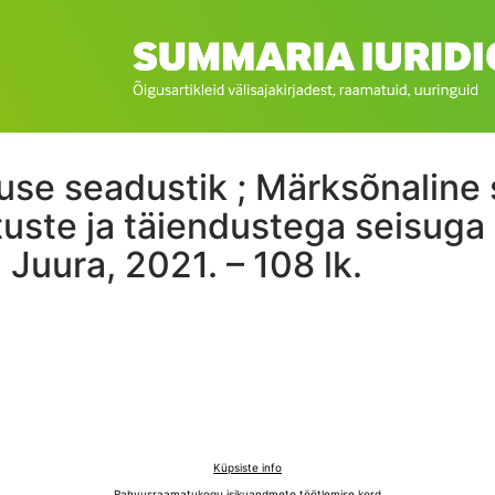
se seadustik ; Märksõnaline s
ste ja täiendustega seisuga 
: Juura, 2021. – 108 lk.
Küpsiste info
Rahvusraamatukogu isikuandmete töötlemise kord