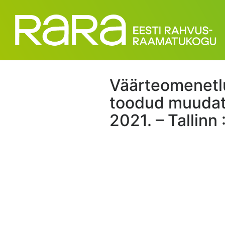
Väärteomenetlu
toodud muudatu
2021. – Tallinn 