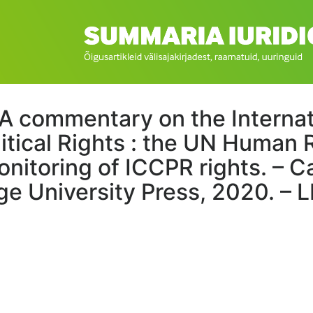
. A commentary on the Interna
litical Rights : the UN Human 
nitoring of ICCPR rights. – 
e University Press, 2020. – LII