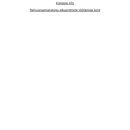
Küpsiste info
Rahvusraamatukogu isikuandmete töötlemise kord