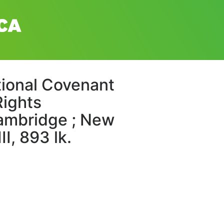
tional Covenant
Rights
Cambridge ; New
I, 893 lk.