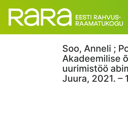
Soo, Anneli ; P
Akadeemilise õ
uurimistöö abim
Juura, 2021. – 