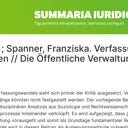
 ; Spanner, Franziska. Verfa
 // Die Öffentliche Verwaltu
fassungswandels sieht sich primär der Kritik ausgesetzt, 
nge könnten nicht festgestellt werden. Der vorliegende B
erdisziplinären Ansatzes aus Soziologie und Rechtswissensc
sprozesse miteinander verknüpft. Es wird aufgezeigt, dass 
chung vorausgeht und somit als Grundlage fundamentaler 
del wird in diesem Beitrag als Auslegungsmethode präsent