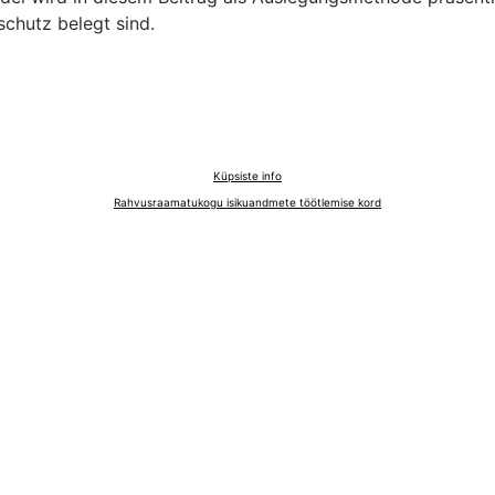
chutz belegt sind.
Küpsiste info
Rahvusraamatukogu isikuandmete töötlemise kord