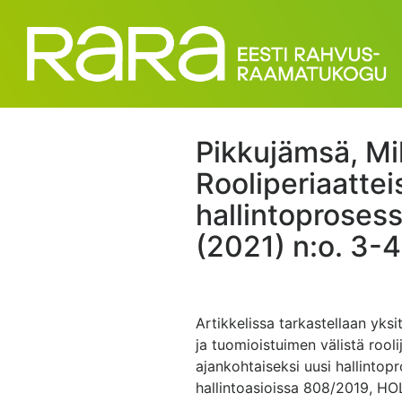
Pikkujämsä, Mi
Rooliperiaattei
hallintoprosess
(2021) n:o. 3-4
Artikkelissa tarkastellaan yksi
ja tuomioistuimen välistä rool
ajankohtaiseksi uusi hallintop
hallintoasioissa 808/2019, HOL