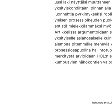
uusi laki näyttäisi muuttaneen 
yksityiskohdiltaan, pinnan alla 
luonnehtia pyrkimykseksi roo
yleisen prosessioikeuden puole
entistä mielekkäämmäksi myös
Artikkelissa argumentoidaan s
yksityiselle asianosaiselle kui
aiempaa pitemmälle meneviä v
prosessiosapuolina hallintotu
merkitystä arvioidaan HOL:n e
kumpuavien näkökohtien valo
Rahvusraamatuko