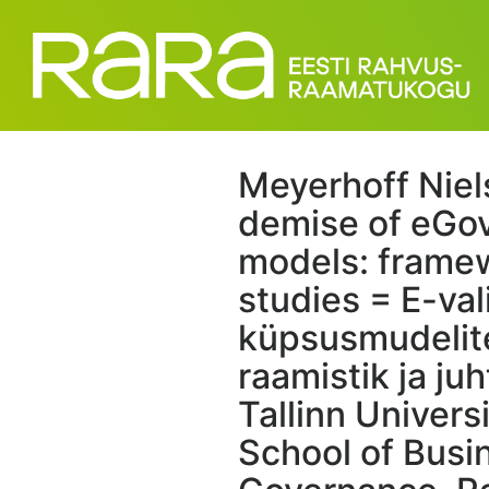
Meyerhoff Niel
demise of eGo
models: frame
studies = E-va
küpsusmudeli
raamistik ja ju
Tallinn Univers
School of Busi