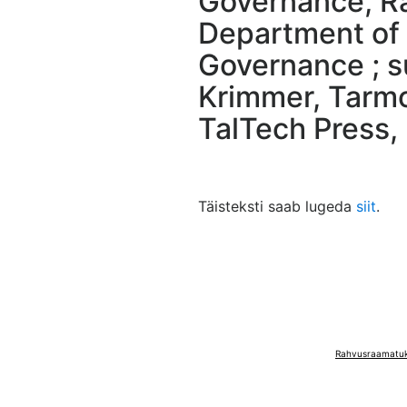
Governance, R
Department of 
Governance ; s
Krimmer, Tarmo 
TalTech Press, 
Täisteksti saab lugeda
siit
.
Rahvusraamatuko