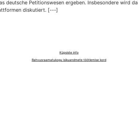
 das deutsche Petitionswesen ergeben. Insbesondere wird da
ttformen diskutiert. [---]
Küpsiste info
Rahvusraamatukogu isikuandmete töötlemise kord