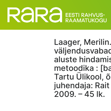
Laager, Merilin
väljendusvabad
aluste hindamis
metoodika : [b
Tartu Ülikool, 
juhendaja: Rait
2009. – 45 lk.