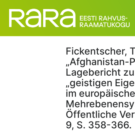
Fickentscher, T
„Afghanistan-P
Lagebericht z
„geistigen Eig
im europäisch
Mehrebenensys
Öffentliche Ve
9, S. 358-366.