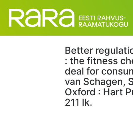
Better regulati
: the fitness c
deal for consum
van Schagen, S
Oxford : Hart P
211 lk.