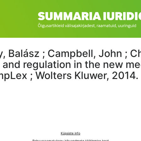
 Balász ; Campbell, John ; Ch
and regulation in the new med
pLex ; Wolters Kluwer, 2014. 
Küpsiste info
Rahvusraamatukogu isikuandmete töötlemise kord