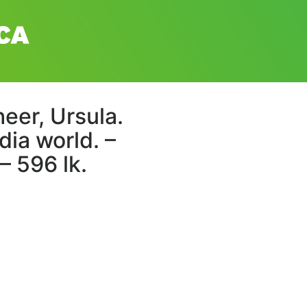
eer, Ursula.
ia world. –
– 596 lk.