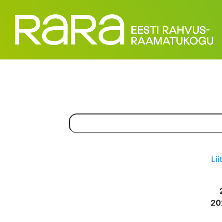
Lii
20